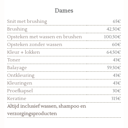
Dames
Snit met brushing
65€
Brushing
42,50€
Opsteken met wassen en brushen
100,50€
Opsteken zonder wassen
60€
Kleur + lokken
64,50€
Toner
43€
Balayage
59,50€
Ontkleuring
43€
Kleuringen
43€
Proefkapsel
30€
Keratine
315€
Altijd inclusief wassen, shampoo en
verzorgingsproducten